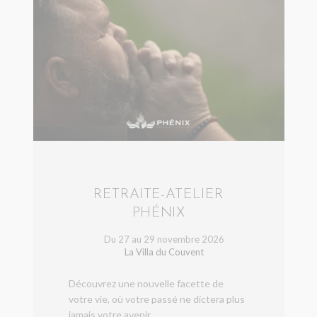
i
t
ê
t
r
e
l
a
i
s
s
é
v
i
RETRAITE-ATELIER
d
e
PHÉNIX
Du 27 au 29 novembre 2026
La Villa du Couvent
Découvrez une nouvelle facette de
votre vie, où votre passé ne dictera plus
jamais votre avenir.
...