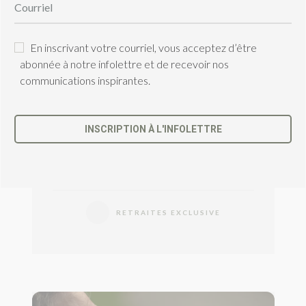
FOCUS
Du 16 au 19 novembre 2026
En inscrivant votre courriel, vous acceptez d’être
La Villa du Couvent
abonnée à notre infolettre et de recevoir nos
communications inspirantes.
Une retraite immersive pour te
recentrer, ralentir, t’aligner et te
régénérer profondément. 4 jours de
pleine conscience intégrative avec
INSCRIPTION À L'INFOLETTRE
François…
...
C
e
c
h
a
RETRAITES EXCLUSIVE
m
p
d
e
v
r
a