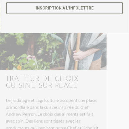
INSCRIPTION À L'INFOLETTRE
C
e
c
h
a
m
p
d
e
v
r
TRAITEUR DE CHOIX
a
CUISINE SUR PLACE
i
t
ê
Le jardinage et l’agriculture occupent une place
t
primordiale dans la cuisine inspirée du chef
r
Andrew Perron. Le choix des aliments est fait
e
l
avec soin. Des liens sont tissés avec les
a
producteurs qui inspirent notre Chef et il choisit