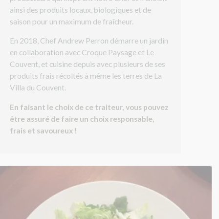
i
ainsi des produits locaux, biologiques et de
s
s
saison pour un maximum de fraîcheur.
é
v
En 2018, Chef Andrew Perron démarre un jardin
i
en collaboration avec Croque Paysage et Le
d
Couvent, et cuisine depuis avec plusieurs de ses
e
produits frais récoltés à même les terres de La
Villa du Couvent.
En faisant le choix de ce traiteur, vous pouvez
être assuré de faire
un choix responsable,
frais et savoureux !