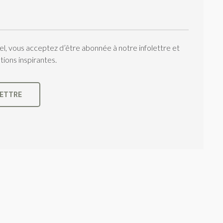
iel, vous acceptez d’être abonnée à notre infolettre et
ions inspirantes.
es, traversins, coussins de méditation (pour 15
LETTRE