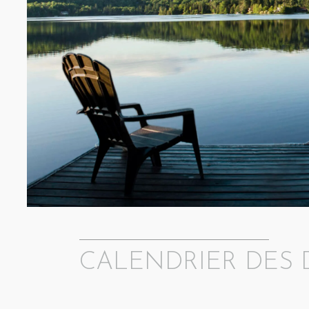
INCLUSION
Tout est en place pour vous accueillir :
Literie
Oreillers
Serviettes de bain
Bois de chauffage
CALENDRIER DES D