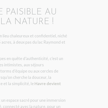
 PAISIBLE AU
LA NATURE !
 lieu chaleureux et confidentiel, niché
 5 acres, à deux pas du lac Raymond et
pes en quête d’authenticité, c’est un
es intimistes, aux séjours
storms d’équipe ou aux cercles de
squ’on cherche la douceur, la
 et la simplicité, le
Havre devient
t un espace sacré pour une immersion
é, connecté avec la nature, pour un