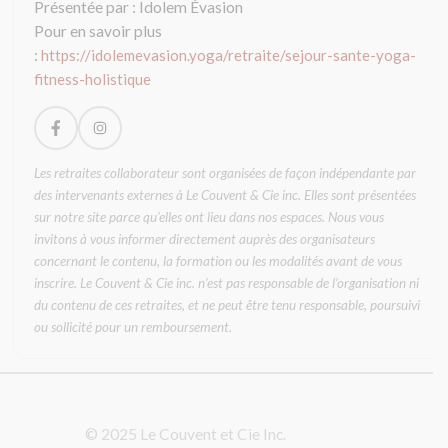
a
Présentée par : Idolem Évasion
i
Pour en savoir plus
s
:
https://idolemevasion.yoga/retraite/sejour-sante-yoga-
s
é
fitness-holistique
v
i
d
e
Les retraites collaborateur sont organisées de façon indépendante par
des intervenants externes à Le Couvent & Cie inc. Elles sont présentées
sur notre site parce qu’elles ont lieu dans nos espaces. Nous vous
invitons à vous informer directement auprès des organisateurs
concernant le contenu, la formation ou les modalités avant de vous
inscrire. Le Couvent & Cie inc. n’est pas responsable de l’organisation ni
du contenu de ces retraites, et ne peut être tenu responsable, poursuivi
ou sollicité pour un remboursement.
© 2025 Le Couvent et Cie Inc.