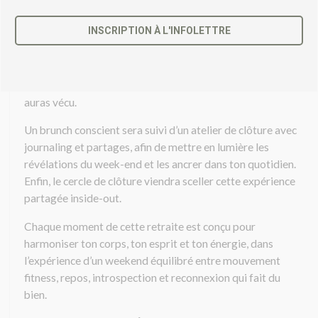
corps entier, suivi d’une méditation et mantras au coucher
du soleil, pour clore la journée dans une atmosphère de
INSCRIPTION À L'INFOLETTRE
paix et de présence.
C
Le dimanche, une séance de Yoga Fit matinale, adaptée à
e
l’énergie du groupe, t’invitera à intégrer tout ce que tu
c
auras vécu.
h
a
m
Un brunch conscient sera suivi d’un atelier de clôture avec
p
journaling et partages, afin de mettre en lumière les
d
révélations du week-end et les ancrer dans ton quotidien.
e
Enfin, le cercle de clôture viendra sceller cette expérience
v
r
partagée inside-out.
a
i
Chaque moment de cette retraite est conçu pour
t
harmoniser ton corps, ton esprit et ton énergie, dans
ê
l’expérience d’un weekend équilibré entre mouvement
t
fitness, repos, introspection et reconnexion qui fait du
r
e
bien.
l