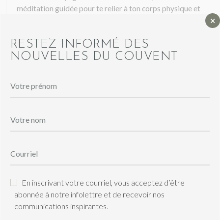
méditation guidée pour te relier à ton corps physique et
×
subtil avant la nuit.
Le samedi s’ouvre dans l’énergie du renouveau avec une
RESTEZ INFORMÉ DES
séance de Yoga Fit tous niveaux, idéale pour réveiller le
NOUVELLES DU COUVENT
corps et stimuler la circulation de l’énergie vitale. Après un
déjeuner sain et nourrissant, un atelier d’exploration
holistique t’amènera à plonger dans la relation intime
entre le corps, les émotions et l’énergie.
Tu apprendras à décoder les symboliques des maux du
corps et à écouter les messages subtils que t’envoie ton
être dans son entièreté.
L’après-midi se poursuit dans la douceur: temps libre,
marche en nature, spa, bain froid et un atelier créatif
favorisant une connexion profonde à soi.
En inscrivant votre courriel, vous acceptez d’être
Un cours de Pilates fondation t’aidera ensuite à te
abonnée à notre infolettre et de recevoir nos
déposer dans le ressenti et la tonicité profondes
communications inspirantes.
qu’apportent les postures pour le gainage abdominal et le