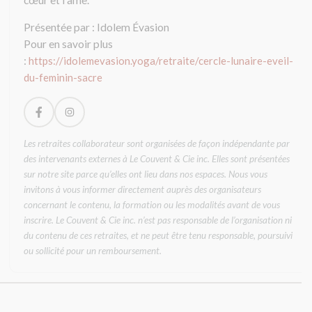
d
e
Présentée par : Idolem Évasion
v
Pour en savoir plus
r
:
https://idolemevasion.yoga/retraite/cercle-lunaire-eveil-
a
i
du-feminin-sacre
t
ê
t
r
e
Les retraites collaborateur sont organisées de façon indépendante par
l
des intervenants externes à Le Couvent & Cie inc. Elles sont présentées
a
sur notre site parce qu’elles ont lieu dans nos espaces. Nous vous
i
invitons à vous informer directement auprès des organisateurs
s
concernant le contenu, la formation ou les modalités avant de vous
s
inscrire. Le Couvent & Cie inc. n’est pas responsable de l’organisation ni
é
v
du contenu de ces retraites, et ne peut être tenu responsable, poursuivi
i
ou sollicité pour un remboursement.
d
e