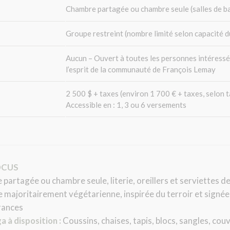
r
Chambre partagée ou chambre seule (salles de b
a
i
Groupe restreint (nombre limité selon capacité du
t
ê
t
Aucun – Ouvert à toutes les personnes intéressé
r
l’esprit de la communauté de François Lemay
e
l
a
2 500 $ + taxes (environ 1 700 € + taxes, selon 
i
Accessible en : 1, 3 ou 6 versements
s
s
é
v
i
d
FOCUS
e
partagée ou chambre seule, literie, oreillers et serviettes de
e majoritairement végétarienne, inspirée du terroir et signé
rances
 à disposition :
Coussins, chaises, tapis, blocs, sangles, couv