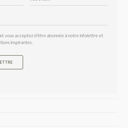
de 15 ans des milliers de personnes à travers ses
rience incarnée, François guide chacun vers une
iel, vous acceptez d’être abonnée à notre infolettre et
ions inspirantes.
 chaleureux et propice au retour à l’essentiel.
LETTRE