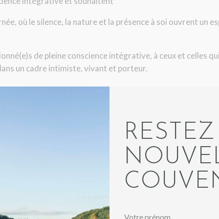
ience intégrative et souhaitent
née, où le silence, la nature et la présence à soi ouvrent un 
onné(e)s de pleine conscience intégrative, à ceux et celles q
ns un cadre intimiste, vivant et porteur.
carnés de François
, centrés sur la pratique réelle, le vécu et l
RESTEZ
nviron 50 % du temps), méditation, marche consciente, yoga
rare avec François
, dans l’énergie du collectif, tout en t’offra
NOUVEL
COUVE
 référence, auteur, fondateur de l’Académie de Pleine Consci