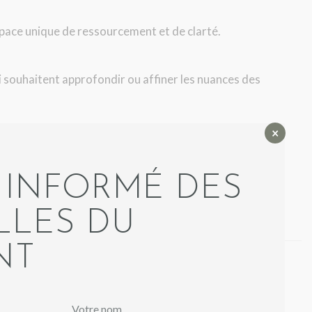
espace unique de ressourcement et de clarté.
ui souhaitent approfondir ou affiner les nuances des
×
a présence à l’instant.
 INFORMÉ DES
 doux et temps de repos profond.
nt un véritable retour à l’essentiel.
LES DU
NT
ence Intégrative et propriétaire du Couvent et Cie.