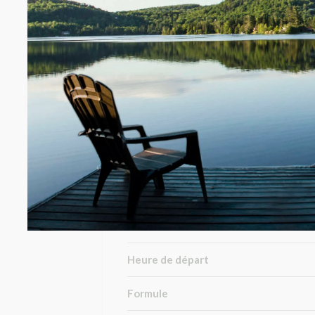
Figure majeure de la pleine conscien
programmes : Reset, le Dojo, Ubuntu
Reconnu pour sa pédagogie vivante, 
transformation profonde, concrète 
Vivre une retraite Focus, c’est s’off
Informations pratiques
Heure d’arrivée
Heure de départ
Formule