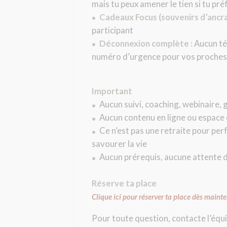
mais tu peux amener le tien si tu pré
Cadeaux Focus (souvenirs d’ancra
•
participant
Déconnexion complète :
Aucun tél
•
numéro d’urgence pour vos proches 
Important
Aucun suivi, coaching, webinaire, 
•
Aucun contenu en ligne ou espace
•
Ce n’est pas une retraite pour perfo
•
savourer la vie
Aucun prérequis, aucune attente de
•
Réserve ta place
Clique ici pour réserver ta place dès maint
Pour toute question, contacte l’équi