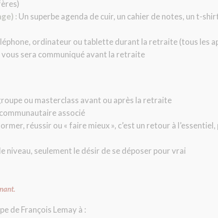
fères)
ge) :
Un superbe agenda de cuir, un cahier de notes, un t-shirt 
éphone, ordinateur ou tablette durant la retraite (tous les app
vous sera communiqué avant la retraite
groupe ou masterclass avant ou après la retraite
 communautaire associé
rmer, réussir ou « faire mieux », c’est un retour à l’essentiel, 
 niveau, seulement le désir de se déposer pour vrai
enant.
pe de François Lemay à :