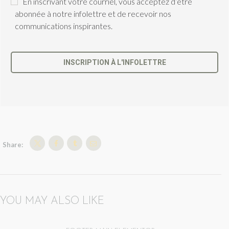
En inscrivant votre courriel, vous acceptez d’être
CARE PRODUCTS.
abonnée à notre infolettre et de recevoir nos
communications inspirantes.
SHOP NOW
INSCRIPTION À L'INFOLETTRE
C
e
c
h
a
m
p
Share:
d
e
v
r
a
YOU MAY ALSO LIKE
i
t
ê