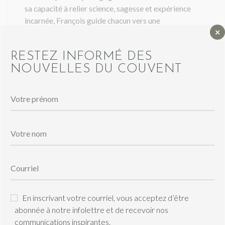
sa capacité à relier science, sagesse et expérience
incarnée, François guide chacun vers une
×
transformation profonde, concrète et durable.
Vivre une retraite Focus, c’est s’offrir un moment rare
RESTEZ INFORMÉ DES
de proximité avec lui, dans un cadre intime,
NOUVELLES DU COUVENT
chaleureux et propice au retour à l’essentiel.
Informations pratiques
14 h – lundi
Heure d’arrivée
13 h – jeudi
Heure de départ
En inscrivant votre courriel, vous acceptez d’être
4 jours / 3 nuits
Formule
abonnée à notre infolettre et de recevoir nos
communications inspirantes.