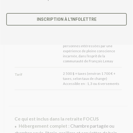
Chambre partagée ou chambre seule
Hébergement
(salles de bain partagées)
Groupe restreint (nombre limité
INSCRIPTION À L'INFOLETTRE
Nombre de places
selon capacité du lieu, chambre seule
ou partagée selon disponibilité)
C
e
Aucun – Ouvert à toutes les
Prérequis
c
personnes intéressées par une
h
expérience de pleine conscience
a
incarnée, dans l’esprit de la
m
communauté de François Lemay
p
d
2 500 $ + taxes (environ 1 700 € +
Tarif
e
taxes, selon taux de change)
v
Accessible en : 1, 3 ou 6 versements
r
a
i
t
ê
t
Ce qui est inclus dans la retraite FOCUS
r
Hébergement complet :
Chambre partagée ou
•
e