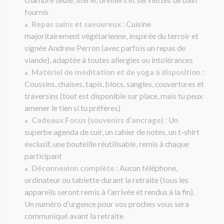
chambre seule, literie, oreillers et serviettes de bain
l
a
fournis
i
Repas sains et savoureux
:
Cuisine
•
s
majoritairement végétarienne, inspirée du terroir et
s
signée Andrew Perron (avec parfois un repas de
é
v
viande), adaptée à toutes allergies ou intolérances
i
Matériel de méditation et de yoga à disposition :
•
d
Coussins, chaises, tapis, blocs, sangles, couvertures et
e
traversins (tout est disponible sur place, mais tu peux
amener le tien si tu préfères)
Cadeaux Focus (souvenirs d’ancrage) :
Un
•
superbe agenda de cuir, un cahier de notes, un t-shirt
exclusif, une bouteille réutilisable, remis à chaque
participant
Déconnexion complète :
Aucun téléphone,
•
ordinateur ou tablette durant la retraite (tous les
appareils seront remis à l’arrivée et rendus à la fin).
Un numéro d’urgence pour vos proches vous sera
communiqué avant la retraite