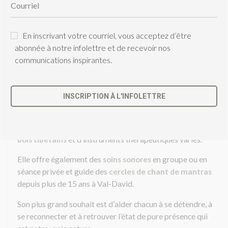
Annie-Claude se passionne pour la création d’espaces de
détente et de ressourcement profond.
Elle est certifiée
Yoga Alliance
en méditation
Yoga Nidra
En inscrivant votre courriel, vous acceptez d’être
et détient une formation professorale en
Hatha Yoga
abonnée à notre infolettre et de recevoir nos
avec Parijata Charbonneault.
communications inspirantes.
Sonothérapeute certifiée depuis 2013, elle allie musique,
méditation et yoga sur un même chemin vers la paix
INSCRIPTION À L'INFOLETTRE
intérieure.
Elle propose des
voyages de relaxation
à l’aide de la
C
méditation
Yoga Nidra
, accompagnés du son apaisant des
e
c
bols tibétains
et d’instruments thérapeutiques variés.
h
a
Elle offre également des
soins sonores
en groupe ou en
m
séance privée et guide des
cercles de chant de mantras
p
depuis plus de 15 ans à Val-David.
d
e
Son plus grand souhait est d’aider chacun à se détendre, à
v
r
se reconnecter et à retrouver l’état de pure présence qui
a