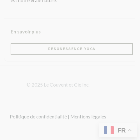
est notre vraie nature.
i
t
ê
t
r
En savoir plus
e
l
a
RESONESSENCE.YOGA
i
s
s
é
v
i
© 2025 Le Couvent et Cie Inc.
d
e
Politique de confidentialité | Mentions légales
FR