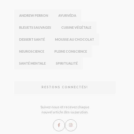
t
r
e
ANDREW PERRON
AYURVÉDA
l
a
BLEUETS SAUVAGES
CUISINE VÉGÉTALE
i
s
DESSERT SANTÉ
MOUSSE AU CHOCOLAT
s
é
NEUROSCIENCE
PLEINE CONSCIENCE
v
i
SANTÉ MENTALE
SPIRITUALITÉ
d
e
RESTONS CONNECTÉS!
Suivez-nous et recevez chaque
nouvel article dès sa parution.