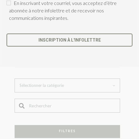
En inscrivant votre courriel, vous acceptez d’être
abonnée à notre infolettre et de recevoir nos
communications inspirantes.
QUAND LA SAGESSE RENCONTRE LA
SCIENCE
7 Nov. 2025
INSCRIPTION À L'INFOLETTRE
C
e
CATÉGORIES
c
h
a
m
p
d
e
v
r
a
i
t
FILTRES
ê